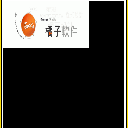
2026/02/13
什麼是網域名稱(網址)？什麼是虛擬主機(網
站空間)？
什麼是網域名稱(網址)？什麼是虛擬主機(網站空間)？
網域名稱（網址）就是類似 http://www.foxpro.com.tw、http://ww...
2026/02/13
網頁製作(網頁設計)的流程?
(1)初步洽談了解擬建立之網站(網頁)功能架構
(2)依客戶提供網站(網頁)架構,或洽談內容擬定網站(網頁)架構,進行
報價
(3)確認製作....
2026/02/13
網站架設(網頁設計)好後,搜尋引擎是依據什
麼條件來決定網站排名
網站架設(網頁設計)好後,搜尋結果排名是依照各家搜尋引擎的排序