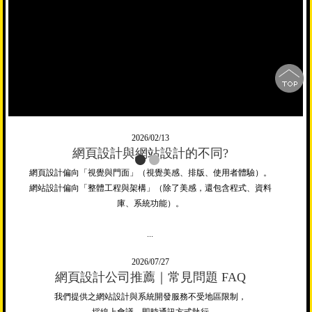
條件分數決定而產生的，至於是經由那些條件來決定分數，到目前
為止並沒有搜尋引擎公佈所有會影響排名的各...
2026/06/22
自然優化是甚麼呢? SEO? 關鍵字行銷?
自然優化（SEO）是讓網站更容易被 Google 找到，提升搜尋排名，
持續帶來精準客戶的重要行銷方式;網站做好只是第一步，讓客戶搜
尋時找得到您，才是真正發揮網站...
2026/02/13
網頁設計與網站設計的不同?
網頁設計偏向「視覺與門面」（視覺美感、排版、使用者體驗）。
網站設計偏向「整體工程與架構」（除了美感，還包含程式、資料
庫、系統功能）。
...
2026/07/27
網頁設計公司推薦｜常見問題 FAQ
我們提供之網站設計與系統開發服務不受地區限制，