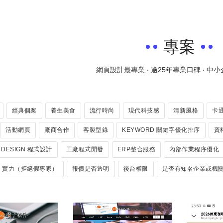
專案
網頁設計最專業 ‧ 逾25年專業口碑 ‧ 中
經典個案
養生美食
流行時尚
現代科技感
清新風格
卡
活動網頁
廠商合作
客製型錄
KEYWORD 關鍵字優化排序
資料
 DESIGN 程式設計
工廠程式開發
ERP整合服務
內部作業程序優化
O 實力（拒絕假專家）
報價是否透明
後台權限
是否有知名企業或機