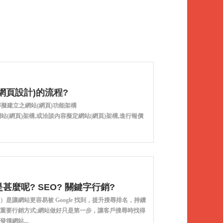
網頁設計)的流程?
解擬建立之網站(網頁)功能架構
網站(網頁)架構,或洽談內容擬定網站(網頁)架構,進行報價
甚麼呢? SEO? 關鍵字行銷?
）是讓網站更容易被 Google 找到，提升搜尋排名，持續
重要行銷方式;網站做好只是第一步，讓客戶搜尋時找得
揮網站...