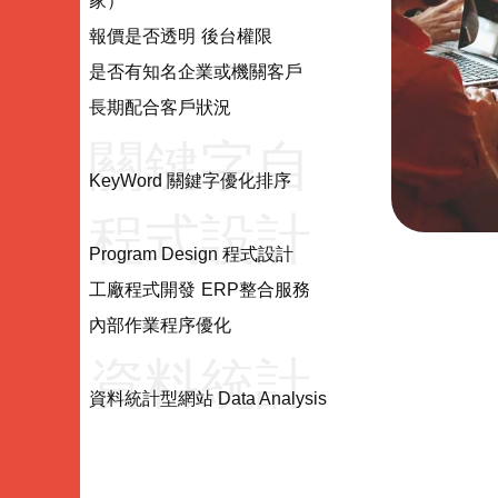
家）
項目
報價是否透明
後台權限
是否有知名企業或機關客戶
長期配合客戶狀況
關鍵字自
KeyWord 關鍵字優化排序
程式設計
然優化
Program Design 程式設計
工廠程式開發
ERP整合服務
Program
KeyWord
內部作業程序優化
資料統計
Design
資料統計型網站 Data Analysis
型網站