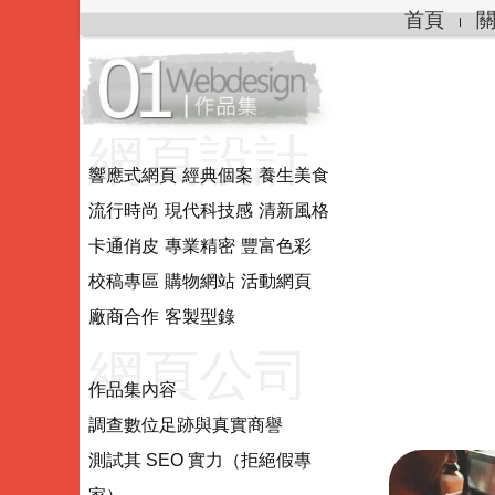
首頁
網頁設計.
響應式網頁
經典個案
養生美食
流行時尚
現代科技感
清新風格
網站製作.
卡通俏皮
專業精密
豐富色彩
校稿專區
購物網站
活動網頁
網站系統
廠商合作
客製型錄
網頁公司
作品集內容
調查數位足跡與真實商譽
推薦評估
測試其 SEO 實力（拒絕假專