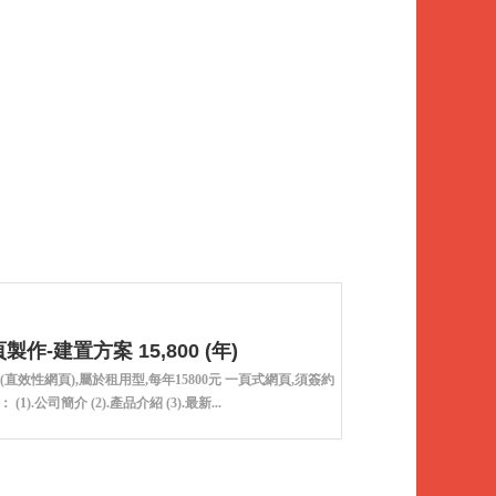
作-建置方案 15,800 (年)
直效性網頁),屬於租用型,每年15800元 一頁式網頁,須簽約
 (1).公司簡介 (2).產品介紹 (3).最新...