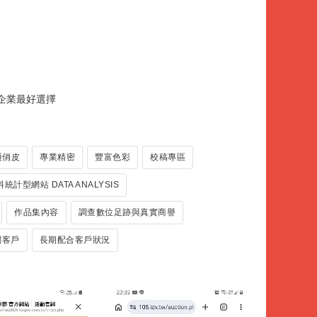
小企業最好選擇
通俏皮
專業精密
豐富色彩
校稿專區
統計型網站 DATA ANALYSIS
作品集內容
調查數位足跡與真實商譽
關客戶
長期配合客戶狀況