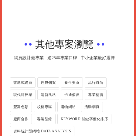
其他專案瀏覽
網頁設計最專業 ‧ 逾25年專業口碑 ‧ 中小企業最好選擇
響應式網頁
經典個案
養生美食
流行時尚
現代科技感
清新風格
卡通俏皮
專業精密
豐富色彩
校稿專區
購物網站
活動網頁
廠商合作
客製型錄
KEYWORD 關鍵字優化排序
資料統計型網站 DATA ANALYSIS