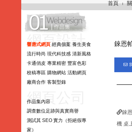
首頁
網頁設計.
錸恩
響應式網頁
經典個案
養生美食
流行時尚
現代科技感
清新風格
網站製作.
卡通俏皮
專業精密
豐富色彩
校稿專區
購物網站
活動網頁
網站系統
廠商合作
客製型錄
━━━
網頁公司
作品集內容
調查數位足跡與真實商譽
錸恩
推薦評估
測試其 SEO 實力（拒絕假專
機 桌
家）