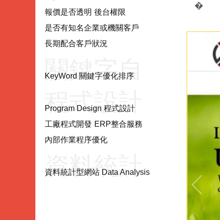
項目
�
報價是否透明
後台權限
是否有知名企業或機關客戶
長期配合客戶狀況
關鍵字自
KeyWord 關鍵字優化排序
程式設計
然優化
Program Design 程式設計
工廠程式開發
ERP整合服務
Program
KeyWord
內部作業程序優化
資料統計
Design
資料統計型網站 Data Analysis
型網站