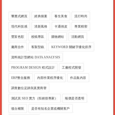
響應式網頁
經典個案
養生美食
流行時尚
現代科技感
清新風格
卡通俏皮
專業精密
豐富色彩
校稿專區
購物網站
活動網頁
廠商合作
客製型錄
KEYWORD 關鍵字優化排序
資料統計型網站 DATA ANALYSIS
PROGRAM DESIGN 程式設計
工廠程式開發
ERP整合服務
內部作業程序優化
作品集內容
調查數位足跡與真實商譽
測試其 SEO 實力（拒絕假專家）
報價是否透明
後台權限
是否有知名企業或機關客戶