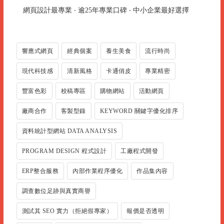
網頁設計最專業 ‧ 逾25年專業口碑 ‧ 中小企業最好選擇
響應式網頁
經典個案
養生美食
流行時尚
現代科技感
清新風格
卡通俏皮
專業精密
豐富色彩
校稿專區
購物網站
活動網頁
廠商合作
客製型錄
KEYWORD 關鍵字優化排序
資料統計型網站 DATA ANALYSIS
PROGRAM DESIGN 程式設計
工廠程式開發
ERP整合服務
內部作業程序優化
作品集內容
調查數位足跡與真實商譽
測試其 SEO 實力（拒絕假專家）
報價是否透明