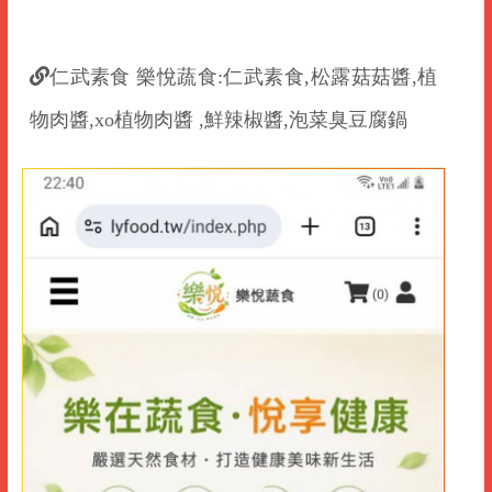
仁武素食 樂悅蔬食:仁武素食,松露菇菇醬,植
物肉醬,xo植物肉醬 ,鮮辣椒醬,泡菜臭豆腐鍋