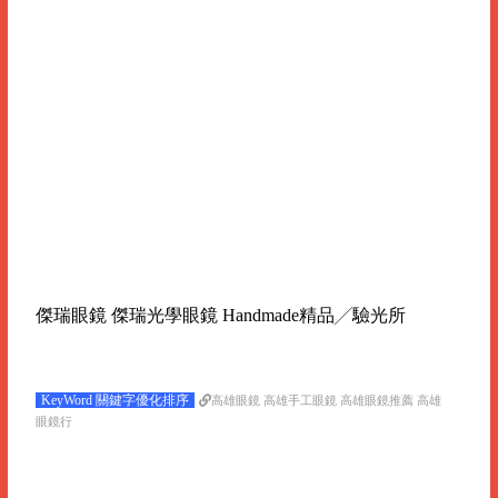
傑瑞眼鏡 傑瑞光學眼鏡 Handmade精品╱驗光所
KeyWord 關鍵字優化排序
高雄眼鏡 高雄手工眼鏡 高雄眼鏡推薦 高雄
眼鏡行