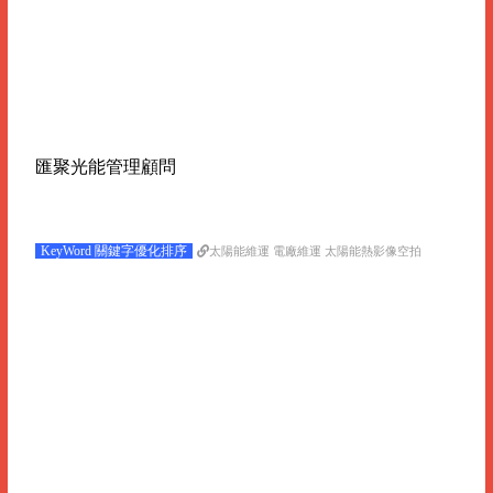
匯聚光能管理顧問
KeyWord 關鍵字優化排序
太陽能維運 電廠維運 太陽能熱影像空拍