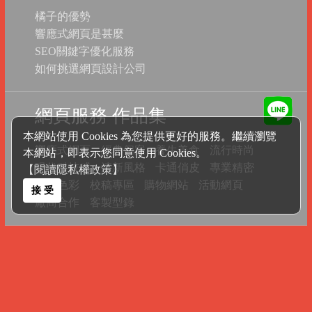
橘子的優勢
響應式網頁是甚麼
SEO關鍵字優化服務
如何挑選網頁設計公司
網頁服務 作品集
本網站使用 Cookies 為您提供更好的服務。繼續瀏覽
響應式網頁
經典個案
養生美食
流行時尚
本網站，即表示您同意使用 Cookies。
現代科技感
清新風格
卡通俏皮
專業精密
【閱讀隱私權政策】
豐富色彩
校稿專區
購物網站
活動網頁
接 受
廠商合作
客製型錄