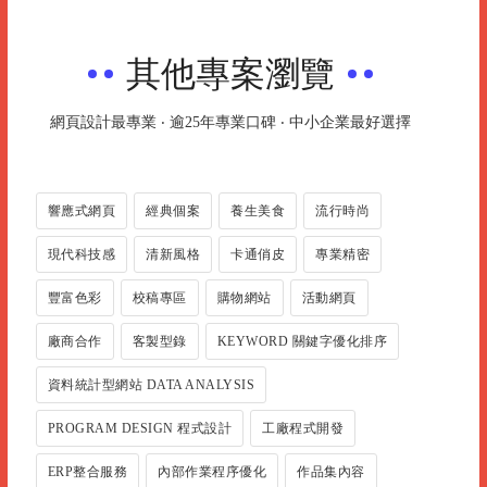
其他專案瀏覽
網頁設計最專業 ‧ 逾25年專業口碑 ‧ 中小企業最好選擇
響應式網頁
經典個案
養生美食
流行時尚
現代科技感
清新風格
卡通俏皮
專業精密
豐富色彩
校稿專區
購物網站
活動網頁
廠商合作
客製型錄
KEYWORD 關鍵字優化排序
資料統計型網站 DATA ANALYSIS
PROGRAM DESIGN 程式設計
工廠程式開發
ERP整合服務
內部作業程序優化
作品集內容