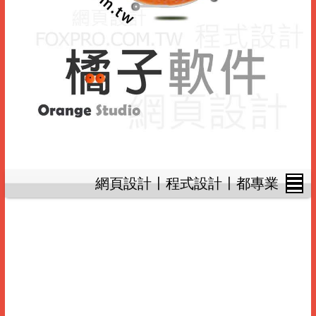
網頁設計〡程式設計〡都專業