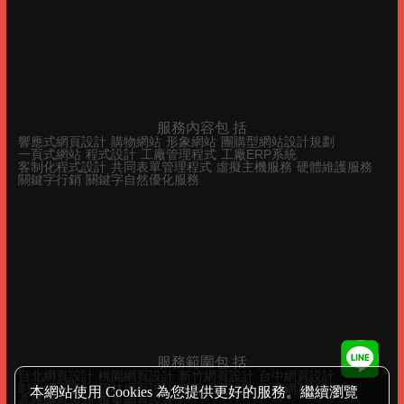
服務內容包 括
響應式網頁設計
購物網站
形象網站
團購型網站設計規劃
一頁式網站
程式設計
工廠管理程式
工廠ERP系統
客制化程式設計
共同表單管理程式
虛擬主機服務
硬體維護服務
關鍵字行銷
關鍵字自然優化服務
服務範圍包 括
台北網頁設計
桃園網頁設計
新竹網頁設計
台中網頁設計
彰化網頁設計
雲林網頁設計
嘉義網頁設計
台南網頁設計
本網站使用 Cookies 為您提供更好的服務。繼續瀏覽
高雄網頁設計
屏東網頁設計