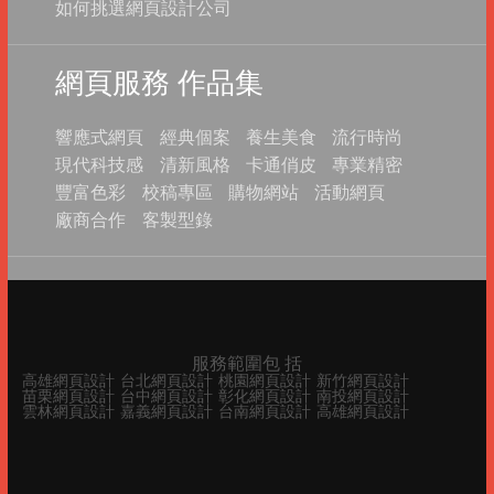
如何挑選網頁設計公司
網頁服務 作品集
響應式網頁
經典個案
養生美食
流行時尚
現代科技感
清新風格
卡通俏皮
專業精密
豐富色彩
校稿專區
購物網站
活動網頁
廠商合作
客製型錄
服務範圍包 括
高雄網頁設計
台北網頁設計
桃園網頁設計
新竹網頁設計
苗栗網頁設計
台中網頁設計
彰化網頁設計
南投網頁設計
雲林網頁設計
嘉義網頁設計
台南網頁設計
高雄網頁設計