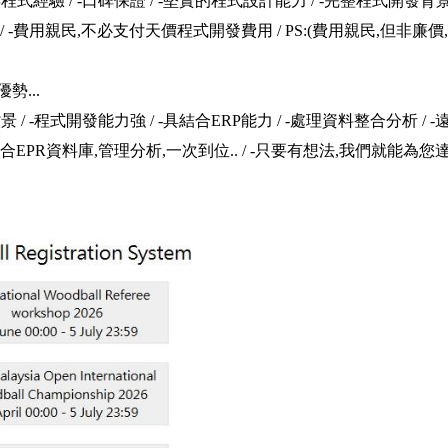
程式經驗 / -口碑保證 / -堅實的程式設計能力 / -完整程式開發背景
/ -費用親民,不必支付天價程式開發費用 / PS:(費用親民,但非廉
勢...
 / -程式開發能力強 / -具結合ERP能力 / -處理資料整合分析 / 
EPR資料庫,管理分析,一次到位.. / -只要有想法,我們就能為您達成,(