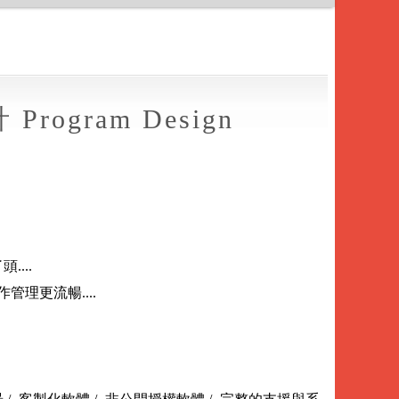
rogram Design
。
...
理更流暢....