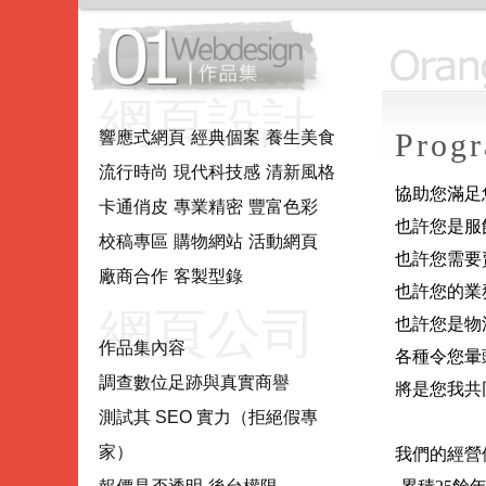
網頁設計.
Prog
響應式網頁
經典個案
養生美食
流行時尚
現代科技感
清新風格
網站製作.
協助您滿足
卡通俏皮
專業精密
豐富色彩
也許您是服
校稿專區
購物網站
活動網頁
網站系統
也許您需要
廠商合作
客製型錄
也許您的業
網頁公司
也許您是物
作品集內容
各種令您暈
調查數位足跡與真實商譽
將是您我共同的
推薦評估
測試其 SEO 實力（拒絕假專
家）
我們的經營優