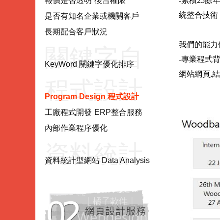
項目
報價是否透明
後台權限
-累積25餘年
統整合技術 
是否有知名企業或機關客戶
長期配合客戶狀況
我們的能力優
關鍵字自
-專業程式背景
KeyWord 關鍵字優化排序
網站網頁,結合
程式設計
然優化
Program Design 程式設計
工廠程式開發
ERP整合服務
Program
KeyWord
內部作業程序優化
資料統計
Design
資料統計型網站 Data Analysis
型網站