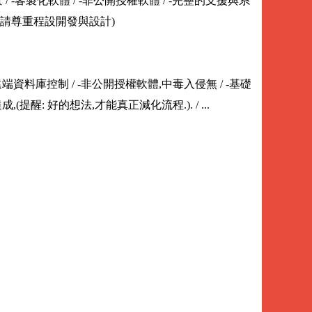
 / -客製化軟體 / -非公開授權軟體 / -完整的支援與系
價,請尊重程設開發與設計)
-遠端資料庫控制 / -非公開授權軟體,中毒入侵無 / -基礎
提醒: 好的想法,才能真正減化流程.). / ...