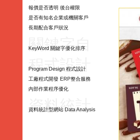
項目
報價是否透明
後台權限
是否有知名企業或機關客戶
長期配合客戶狀況
關鍵字自
KeyWord 關鍵字優化排序
程式設計
然優化
Program Design 程式設計
工廠程式開發
ERP整合服務
Program
KeyWord
內部作業程序優化
資料統計
Design
資料統計型網站 Data Analysis
型網站