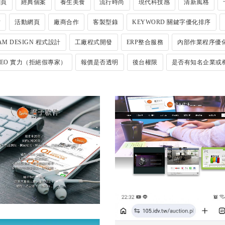
網頁
經典個案
養生美食
流行時尚
現代科技感
清新風格
站
活動網頁
廠商合作
客製型錄
KEYWORD 關鍵字優化排序
AM DESIGN 程式設計
工廠程式開發
ERP整合服務
內部作業程序優
SEO 實力（拒絕假專家）
報價是否透明
後台權限
是否有知名企業或