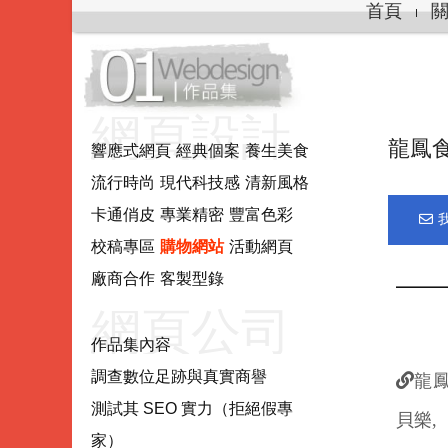
首頁
網頁設計.
龍鳳
響應式網頁
經典個案
養生美食
流行時尚
現代科技感
清新風格
網站製作.
卡通俏皮
專業精密
豐富色彩
校稿專區
購物網站
活動網頁
網站系統
廠商合作
客製型錄
━━━
網頁公司
作品集內容
調查數位足跡與真實商譽
龍鳳
推薦評估
測試其 SEO 實力（拒絕假專
貝樂,
家）