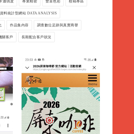
卡通俏皮
專業精密
豐富色彩
校稿專區
資料統計型網站 DATA ANALYSIS
化
作品集內容
調查數位足跡與真實商譽
機關客戶
長期配合客戶狀況