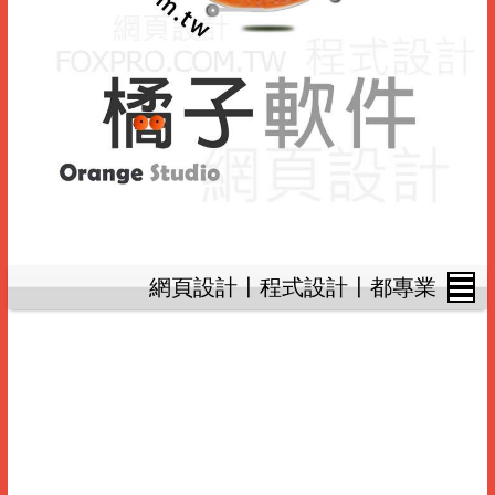
網頁設計〡程式設計〡都專業