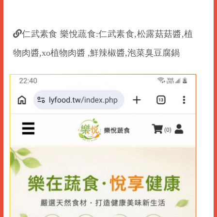
仁武素食 樂悅蔬食:仁武素食,松露菇菇醬,植
物肉醬,xo植物肉醬 ,鮮辣椒醬,泡菜臭豆腐鍋