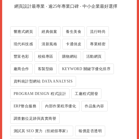
網頁設計最專業 ‧ 逾25年專業口碑 ‧ 中小企業最好選擇
響應式網頁
經典個案
養生美食
流行時尚
現代科技感
清新風格
卡通俏皮
專業精密
豐富色彩
校稿專區
購物網站
活動網頁
廠商合作
客製型錄
KEYWORD 關鍵字優化排序
資料統計型網站 DATA ANALYSIS
PROGRAM DESIGN 程式設計
工廠程式開發
ERP整合服務
內部作業程序優化
作品集內容
調查數位足跡與真實商譽
測試其 SEO 實力（拒絕假專家）
報價是否透明