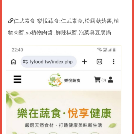
仁武素食 樂悅蔬食:仁武素食,松露菇菇醬,植
物肉醬,xo植物肉醬 ,鮮辣椒醬,泡菜臭豆腐鍋