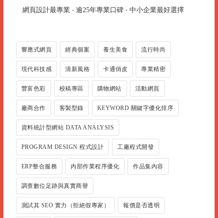
網頁設計最專業 ‧ 逾25年專業口碑 ‧ 中小企業最好選擇
響應式網頁
經典個案
養生美食
流行時尚
現代科技感
清新風格
卡通俏皮
專業精密
豐富色彩
校稿專區
購物網站
活動網頁
廠商合作
客製型錄
KEYWORD 關鍵字優化排序
資料統計型網站 DATA ANALYSIS
PROGRAM DESIGN 程式設計
工廠程式開發
ERP整合服務
內部作業程序優化
作品集內容
調查數位足跡與真實商譽
測試其 SEO 實力（拒絕假專家）
報價是否透明