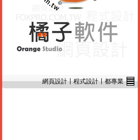
網頁設計〡程式設計〡都專業