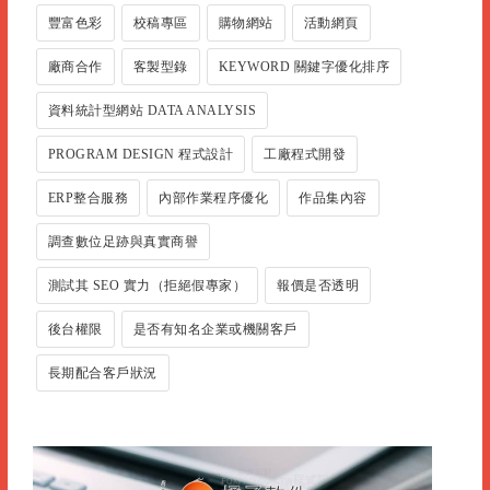
豐富色彩
校稿專區
購物網站
活動網頁
廠商合作
客製型錄
KEYWORD 關鍵字優化排序
資料統計型網站 DATA ANALYSIS
PROGRAM DESIGN 程式設計
工廠程式開發
ERP整合服務
內部作業程序優化
作品集內容
調查數位足跡與真實商譽
測試其 SEO 實力（拒絕假專家）
報價是否透明
後台權限
是否有知名企業或機關客戶
長期配合客戶狀況