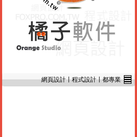
網頁設計〡程式設計〡都專業