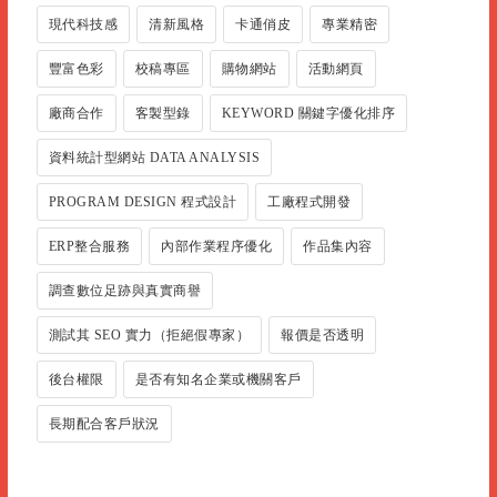
現代科技感
清新風格
卡通俏皮
專業精密
豐富色彩
校稿專區
購物網站
活動網頁
廠商合作
客製型錄
KEYWORD 關鍵字優化排序
資料統計型網站 DATA ANALYSIS
PROGRAM DESIGN 程式設計
工廠程式開發
ERP整合服務
內部作業程序優化
作品集內容
調查數位足跡與真實商譽
測試其 SEO 實力（拒絕假專家）
報價是否透明
後台權限
是否有知名企業或機關客戶
長期配合客戶狀況