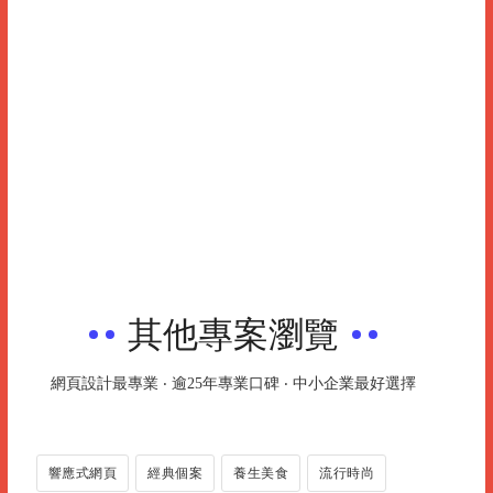
其他專案瀏覽
網頁設計最專業 ‧ 逾25年專業口碑 ‧ 中小企業最好選擇
響應式網頁
經典個案
養生美食
流行時尚