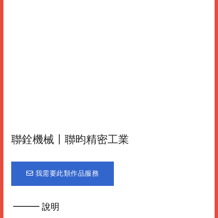
聯銓機械〡聯昀精密工業
我需要此類作品服務
━━━ 說明