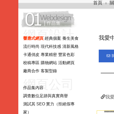
首頁
網頁設計.
我愛
響應式網頁
經典個案
養生美食
流行時尚
現代科技感
清新風格
網站製作.
卡通俏皮
專業精密
豐富色彩
校稿專區
購物網站
活動網頁
網站系統
廠商合作
客製型錄
━━━
網頁公司
作品集內容
調查數位足跡與真實商譽
我愛
推薦評估
測試其 SEO 實力（拒絕假專
家）