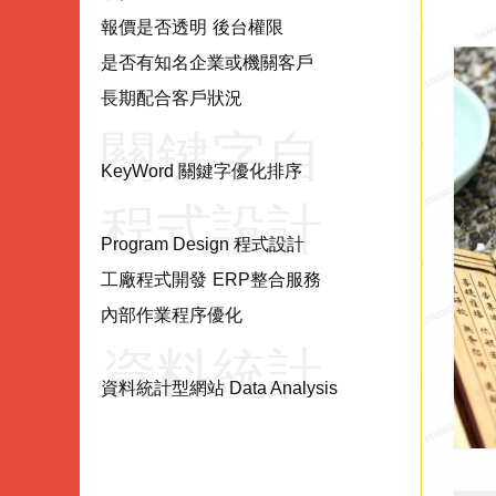
項目
報價是否透明
後台權限
是否有知名企業或機關客戶
長期配合客戶狀況
關鍵字自
KeyWord 關鍵字優化排序
程式設計
然優化
Program Design 程式設計
工廠程式開發
ERP整合服務
Program
KeyWord
內部作業程序優化
資料統計
Design
資料統計型網站 Data Analysis
型網站