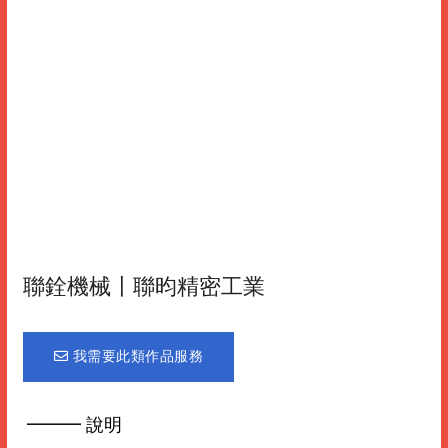
聯銓機械〡聯昀精密工業
我需要此類作品服務
━━━ 說明