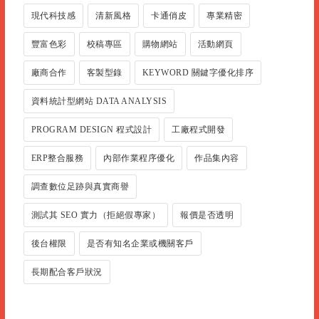
現代科技感
清新風格
卡通俏皮
專業精密
豐富色彩
校稿專區
購物網站
活動網頁
廠商合作
客製型錄
KEYWORD 關鍵字優化排序
資料統計型網站 DATA ANALYSIS
PROGRAM DESIGN 程式設計
工廠程式開發
ERP整合服務
內部作業程序優化
作品集內容
調查數位足跡與真實商譽
測試其 SEO 實力（拒絕假專家）
報價是否透明
後台權限
是否有知名企業或機關客戶
長期配合客戶狀況