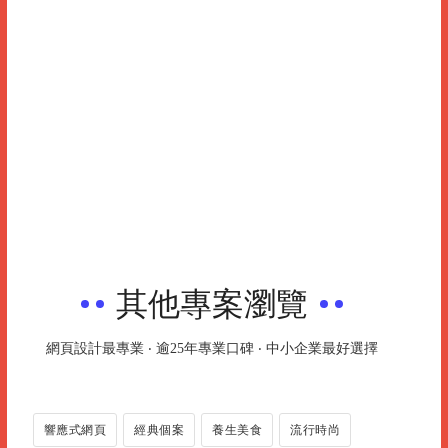
其他專案瀏覽
網頁設計最專業 ‧ 逾25年專業口碑 ‧ 中小企業最好選擇
響應式網頁
經典個案
養生美食
流行時尚