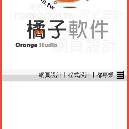
網頁設計〡程式設計〡都專業