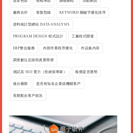
豐富色彩
校稿專區
購物網站
活動網頁
廠商合作
客製型錄
KEYWORD 關鍵字優化排序
資料統計型網站 DATA ANALYSIS
PROGRAM DESIGN 程式設計
工廠程式開發
ERP整合服務
內部作業程序優化
作品集內容
調查數位足跡與真實商譽
測試其 SEO 實力（拒絕假專家）
報價是否透明
後台權限
是否有知名企業或機關客戶
長期配合客戶狀況