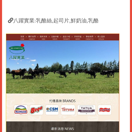
八躍實業:乳酪絲,起司片,鮮奶油,乳酪