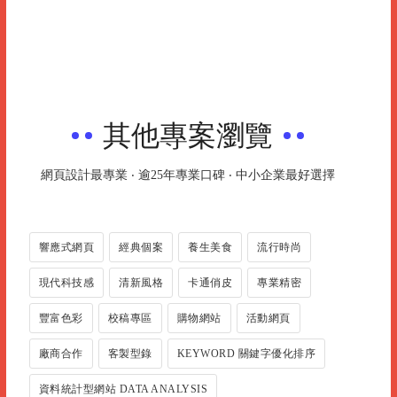
其他專案瀏覽
網頁設計最專業 ‧ 逾25年專業口碑 ‧ 中小企業最好選擇
響應式網頁
經典個案
養生美食
流行時尚
現代科技感
清新風格
卡通俏皮
專業精密
豐富色彩
校稿專區
購物網站
活動網頁
廠商合作
客製型錄
KEYWORD 關鍵字優化排序
資料統計型網站 DATA ANALYSIS