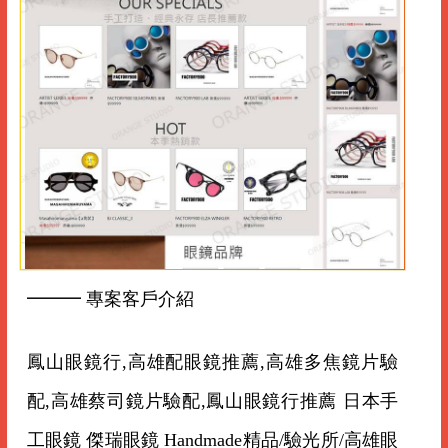
━━━ 專案客戶介紹
鳳山眼鏡行,高雄配眼鏡推薦,高雄多焦鏡片驗
配,高雄蔡司鏡片驗配,鳳山眼鏡行推薦 日本手
工眼鏡 傑瑞眼鏡 Handmade精品/驗光所/高雄眼