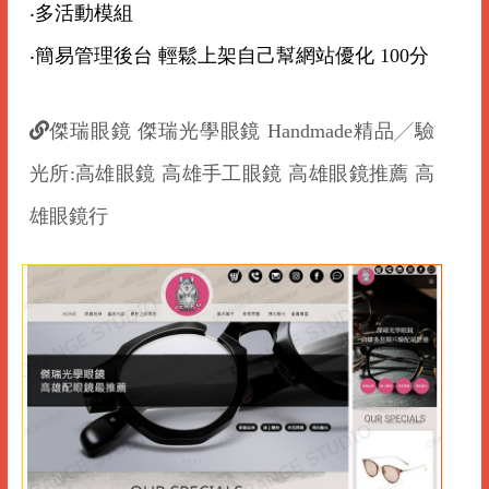
‧多活動模組
‧簡易管理後台 輕鬆上架自己幫網站優化 100分
傑瑞眼鏡 傑瑞光學眼鏡 Handmade精品╱驗
光所:高雄眼鏡 高雄手工眼鏡 高雄眼鏡推薦 高
雄眼鏡行