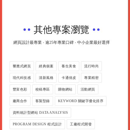
其他專案瀏覽
網頁設計最專業 ‧ 逾25年專業口碑 ‧ 中小企業最好選擇
響應式網頁
經典個案
養生美食
流行時尚
現代科技感
清新風格
卡通俏皮
專業精密
豐富色彩
校稿專區
購物網站
活動網頁
廠商合作
客製型錄
KEYWORD 關鍵字優化排序
資料統計型網站 DATA ANALYSIS
PROGRAM DESIGN 程式設計
工廠程式開發