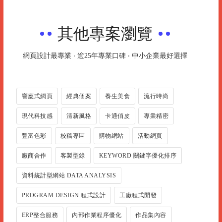
其他專案瀏覽
網頁設計最專業 ‧ 逾25年專業口碑 ‧ 中小企業最好選擇
響應式網頁
經典個案
養生美食
流行時尚
現代科技感
清新風格
卡通俏皮
專業精密
豐富色彩
校稿專區
購物網站
活動網頁
廠商合作
客製型錄
KEYWORD 關鍵字優化排序
資料統計型網站 DATA ANALYSIS
PROGRAM DESIGN 程式設計
工廠程式開發
ERP整合服務
內部作業程序優化
作品集內容