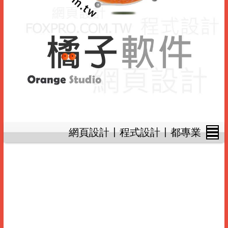
網頁設計〡程式設計〡都專業