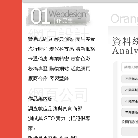
網頁設計.
資料統
響應式網頁
經典個案
養生美食
Analy
流行時尚
現代科技感
清新風格
網站製作.
卡通俏皮
專業精密
豐富色彩
校稿專區
購物網站
活動網頁
網站系統
廠商合作
客製型錄
網頁公司
作品集內容
調查數位足跡與真實商譽
推薦評估
測試其 SEO 實力（拒絕假專
家）