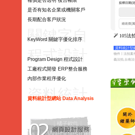
項目
報價是否透明
後台權限
是否有知名企業或機關客戶
長期配合客戶狀況
關鍵字自
105
KeyWord 關鍵字優化排序
資料統計型網站 D
程式設計
然優化
物件〡法拍案件
Program Design 程式設計
義法拍,台南法
工廠程式開發
ERP整合服務
Program
KeyWord
內部作業程序優化
資料統計
Design
資料統計型網站 Data Analysis
型網站