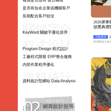
項目
報價是否透明
後台權限
是否有知名企業或機關客戶
長期配合客戶狀況
2026屏
關鍵字自
頒獎典禮
KeyWord 關鍵字優化排序
活動網頁
程式設計
然優化
典禮暨媒合會
Program Design 程式設計
工廠程式開發
ERP整合服務
Program
KeyWord
內部作業程序優化
資料統計
Design
資料統計型網站 Data Analysis
型網站