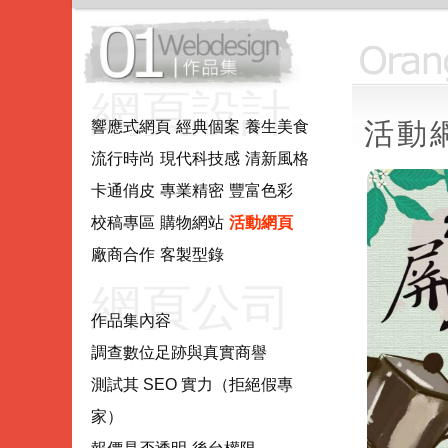
網頁設計.
活動
響應式網頁
經典個案
養生美食
流行時尚
現代科技感
清新風格
網站製作.
卡通俏皮
專業精密
豐富色彩
校稿專區
購物網站
活動網頁
網站系統
廠商合作
客製型錄
網頁公司
作品集內容
調查數位足跡與真實商譽
推薦評估
測試其 SEO 實力（拒絕假專
家）