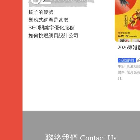
Data
橘子的優勢
Analysis
響應式網頁是甚麼
SEO關鍵字優化服務
如何挑選網頁設計公司
2026東
活動網頁
午節 ,東港划龍
夏祭 ,龍舟競賽
典,
聯絡我們 Contact Us