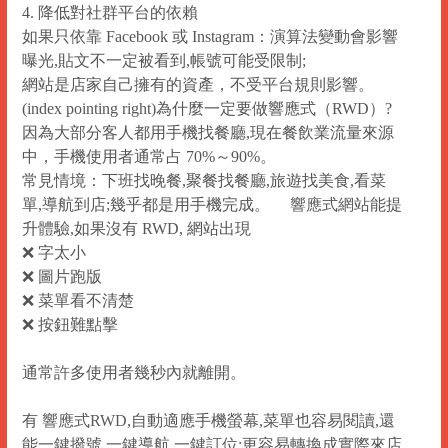
4. 降低對社群平台的依賴
如果只依靠 Facebook 或 Instagram：演算法變動會影響
曝光,貼文不一定被看到,帳號可能受限制;
網站是店家自己擁有的資產，不受平台規則影響。
(index pointing right)為什麼一定要做響應式（RWD）?
因為大部分客人都用手機找餐廳,現在餐飲業流量來源
中，手機使用者通常占 70%～90%。
常見情境：下班找晚餐,聚餐找餐廳,旅遊找美食,看菜
單,導航到店;幾乎都是用手機完成。
響應式網站
能提
升體驗,如果沒有 RWD, 網站出現
❌ 字太小
❌ 圖片跑版
❌ 菜單看不清楚
❌ 按鈕難點擊
通常許多使用者幾秒內就離開。
有
響應式RWD
,自動適應手機螢幕,菜單也容易閱讀,還
能一鍵撥號,一鍵導航,一鍵訂位;更容易轉換成實際來店