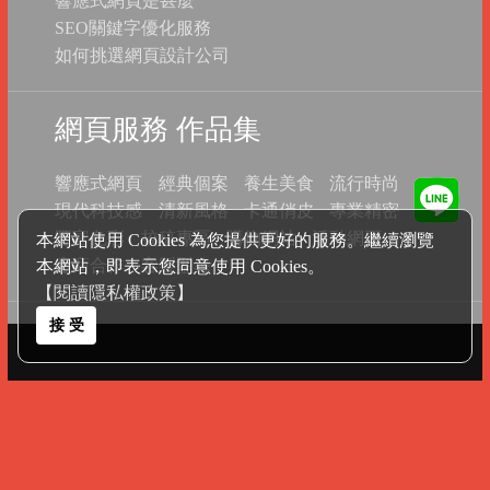
響應式網頁是甚麼
SEO關鍵字優化服務
如何挑選網頁設計公司
網頁服務 作品集
響應式網頁
經典個案
養生美食
流行時尚
現代科技感
清新風格
卡通俏皮
專業精密
豐富色彩
校稿專區
購物網站
活動網頁
本網站使用 Cookies 為您提供更好的服務。繼續瀏覽
廠商合作
客製型錄
本網站，即表示您同意使用 Cookies。
【閱讀隱私權政策】
接 受
服務範圍包 括
高雄網頁設計
台北網頁設計
桃園網頁設計
新竹網頁設計
苗栗網頁設計
台中網頁設計
彰化網頁設計
南投網頁設計