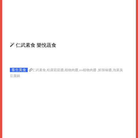
仁武素食 樂悅蔬食
養生美食
仁武素食,松露菇菇醬,植物肉醬,xo植物肉醬 ,鮮辣椒醬,泡菜臭
豆腐鍋