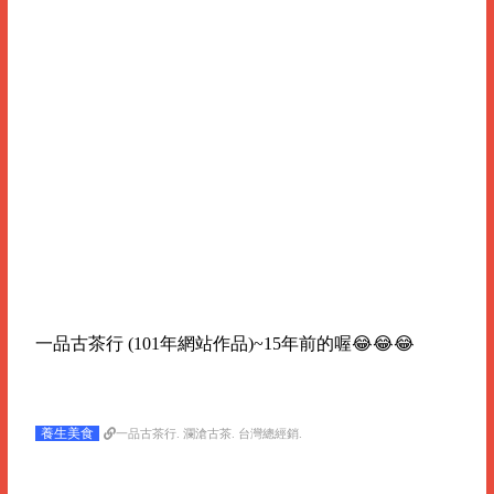
一品古茶行 (101年網站作品)~15年前的喔😂😂😂
養生美食
一品古茶行. 瀾滄古茶. 台灣總經銷.