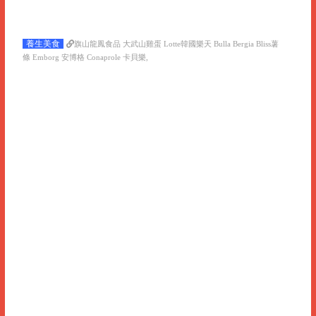
養生美食
旗山龍鳳食品 大武山雞蛋 Lotte韓國樂天 Bulla Bergia Bliss薯
條 Emborg 安博格 Conaprole 卡貝樂,